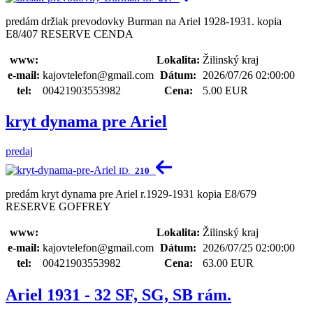
predám držiak prevodovky Burman na Ariel 1928-1931. kopia
E8/407 RESERVE CENDA
www:
Lokalita:
Žilinský kraj
e-mail:
kajovtelefon@gmail.com
Dátum:
2026/07/26 02:00:00
tel:
00421903553982
Cena:
5.00 EUR
kryt dynama pre Ariel
predaj
ID:
210
predám kryt dynama pre Ariel r.1929-1931 kopia E8/679
RESERVE GOFFREY
www:
Lokalita:
Žilinský kraj
e-mail:
kajovtelefon@gmail.com
Dátum:
2026/07/25 02:00:00
tel:
00421903553982
Cena:
63.00 EUR
Ariel 1931 - 32 SF, SG, SB rám.