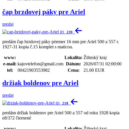
čap brzdovej páky pre Ariel
predaj
ID:
239
predám čap brzdovej páky priemer 16 mm pre Ariel 500 a 557 r.
1927-31 kopia č.15 komplet s maticou.
www:
Lokalita:
Žilinský kraj
e-mail:
kajovtelefon@gmail.com
Dátum:
2026/07/31 02:00:00
tel:
00421903553982
Cena:
21.00 EUR
držiak boldenov pre Ariel
predaj
ID:
218
predám držiak boldenov pre Ariel 500 a 557 od roku 1928 kopia
e8/372 čiernené
www:
Lokalita:
Žilinský kraj