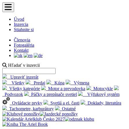
Úvod
Inzercia
Stiahnite si
Členovia
Fotogaléria
Kontakt
Hľadať v inzercii
Upraviť inzerát
Všetky
Predaj
Kúpa
Výmena
Všetky
kategórie
Motor a
prevodovka
Motocykle
Podvozok
Páčky a
prepínače svetiel
Výfukový systém
Ovládacie prvky
Svetlá a el. časti
Doklady,
literatúra
Tachometre,
karburátory
Ostatné