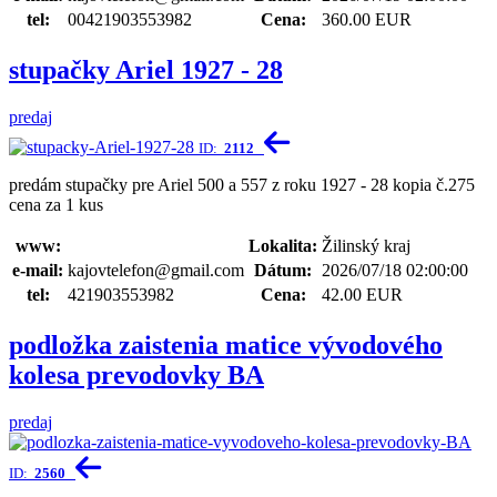
tel:
00421903553982
Cena:
360.00 EUR
stupačky Ariel 1927 - 28
predaj
ID:
2112
predám stupačky pre Ariel 500 a 557 z roku 1927 - 28 kopia č.275
cena za 1 kus
www:
Lokalita:
Žilinský kraj
e-mail:
kajovtelefon@gmail.com
Dátum:
2026/07/18 02:00:00
tel:
421903553982
Cena:
42.00 EUR
podložka zaistenia matice vývodového
kolesa prevodovky BA
predaj
ID:
2560