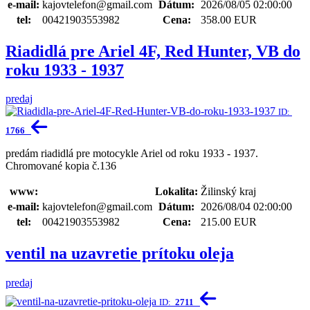
e-mail:
kajovtelefon@gmail.com
Dátum:
2026/08/05 02:00:00
tel:
00421903553982
Cena:
358.00 EUR
Riadidlá pre Ariel 4F, Red Hunter, VB do
roku 1933 - 1937
predaj
ID:
1766
predám riadidlá pre motocykle Ariel od roku 1933 - 1937.
Chromované kopia č.136
www:
Lokalita:
Žilinský kraj
e-mail:
kajovtelefon@gmail.com
Dátum:
2026/08/04 02:00:00
tel:
00421903553982
Cena:
215.00 EUR
ventil na uzavretie prítoku oleja
predaj
ID:
2711