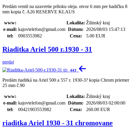
Predám ventil na uzavretie prítoku oleja. otvor 6 mm pre hadičku 8
mm kopia č. A26 RESERVE KLAUS
www:
Lokalita:
Žilinský kraj
e-mail:
kajovtelefon@gmail.com
Dátum:
2026/08/03 15:47:13
tel:
0903553982
Cena:
5.00 EUR
Riaditka Ariel 500 r.1930 - 31
predaj
ID:
443
Predám riaditká na Ariel 500 a 557 r. 1930-3? kopia Chrom priemer
25 mm č.90
www:
Lokalita:
Žilinský kraj
e-mail:
kajovtelefon@gmail.com
Dátum:
2026/08/03 02:00:00
tel:
00421903553982
Cena:
260.00 EUR
riaditka Ariel 1930 - 31 chromovane