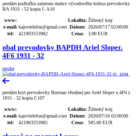
predám podložku zaistenia matice vývodového kolesa prevodovky
BA 1931 - 52 kopia č. A16
www:
Lokalita:
Žilinský kraj
e-mail:
kajovtelefon@gmail.com
Dátum:
2026/07/17 02:00:00
tel:
421903553982
Cena:
3.00 EUR
obal prevodovky BAPDH Ariel Sloper.
4F6 1931 - 32
predaj
ID:
2534
predám kryt prevodovky Burman vhodnej pre Ariel Sloper a 4F6 z
1931 - 32 kopia č.107
www:
Lokalita:
Žilinský kraj
e-mail:
kajovtelefon@gmail.com
Dátum:
2026/07/16 02:00:00
tel:
421903553982
Cena:
585.00 EUR