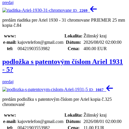
predaj
ID:
2269
predám riaditka pre Ariel 1930 - 31 chromovane PRIEMER 25 mm
kopia č.84
www:
Lokalita:
Žilinský kraj
e-mail:
kajovtelefon@gmail.com
Dátum:
2026/08/02 02:00:00
tel:
00421903553982
Cena:
400.00 EUR
podložka s patentovým číslom Ariel 1931
- 5?
predaj
ID:
1667
predám podložku s patentovým číslom pre Ariel kopia č.325
chromované
www:
Lokalita:
Žilinský kraj
e-mail:
kajovtelefon@gmail.com
Dátum:
2026/08/01 02:00:00
tel:
00421903553982
Cena:
11.00 EUR