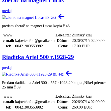
zberač na magnet Lucas
predaj
ID:
243
predam zberač na magnet Lucas.kopia č.46
www:
Lokalita:
Žilinský kraj
e-mail:
kajovtelefon@gmail.com
Dátum:
2026/07/15 02:00:00
tel:
00421903553982
Cena:
17.00 EUR
Riaditka Ariel 500 r.1928-29
predaj
ID:
442
Predám riaditka na Ariel 500 a 557 r.1928-29 kopia ,Nikel priemer
25 mm č.89
www:
Lokalita:
Žilinský kraj
e-mail:
kajovtelefon@gmail.com
Dátum:
2026/07/14 02:00:00
tel:
00421903553982
Cena:
260.00 EUR