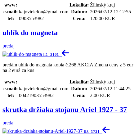
www:
Lokalita:
Žilinský kraj
e-mail:
kajovtelefon@gmail.com
Dátum:
2026/07/12 12:12:55
tel:
0903553982
Cena:
120.00 EUR
uhlík do magneta
predaj
ID:
2101
predám uhlík do magnata kopia č.268 AKCIA Zmena ceny z 5 eur
na 2 eurá za kus
www:
Lokalita:
Žilinský kraj
e-mail:
kajovtelefon@gmail.com
Dátum:
2026/07/12 11:44:25
tel:
00421903553982
Cena:
2.00 EUR
skrutka držiaka stojanu Ariel 1927 - 37
predaj
ID:
1721