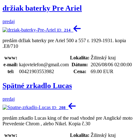
držiak baterky Pre Ariel
predaj
ID:
214
predám držiak baterky pre Ariel 500 a 557 r. 1929-1931. kopia
.E8/710
www:
Lokalita:
Žilinský kraj
e-mail:
kajovtelefon@gmail.com
Dátum:
2026/08/06 02:00:00
tel:
00421903553982
Cena:
69.00 EUR
Spätné zrkadlo Lucas
predaj
ID:
208
predám zrkadlo Lucas king of the road vhodné pre Anglické moto
Prevedenie Chrom , alebo Nikel. Kopia č.30
www:
Lokalita:
Žilinský kraj