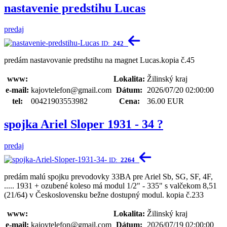
nastavenie predstihu Lucas
predaj
ID:
242
predám nastavovanie predstihu na magnet Lucas.kopia č.45
www:
Lokalita:
Žilinský kraj
e-mail:
kajovtelefon@gmail.com
Dátum:
2026/07/20 02:00:00
tel:
00421903553982
Cena:
36.00 EUR
spojka Ariel Sloper 1931 - 34 ?
predaj
ID:
2264
predám malú spojku prevodovky 33BA pre Ariel Sb, SG, SF, 4F,
..... 1931 + ozubené koleso má modul 1/2" - 335" s valčekom 8,51
(21/64) v Československu bežne dostupný modul. kopia č.233
www:
Lokalita:
Žilinský kraj
e-mail:
kajovtelefon@gmail.com
Dátum:
2026/07/19 02:00:00