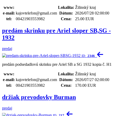
www:
Lokalita:
Žilinský kraj
e-mail:
kajovtelefon@gmail.com
Dátum:
2026/07/28 02:00:00
tel:
00421903553982
Cena:
25.00 EUR
predám skrinku pre Ariel sloper SB,SG -
1932
predaj
ID:
2346
predám podsedadlovú skrinku pre Ariel SB a SG 1932 kopia č. H1
www:
Lokalita:
Žilinský kraj
e-mail:
kajovtelefon@gmail.com
Dátum:
2026/07/27 02:00:00
tel:
00421903553982
Cena:
170.00 EUR
držiak prevodovky Burman
predaj
ID:
217