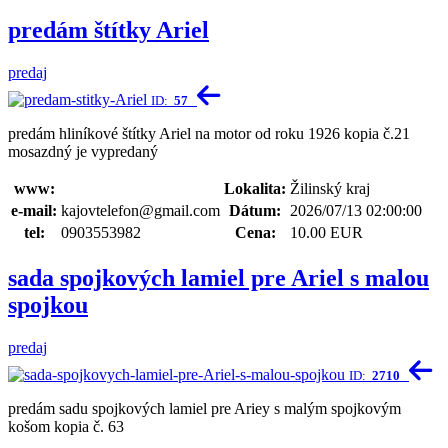
predám štítky Ariel
predaj
ID:
57
predám hliníkové štítky Ariel na motor od roku 1926 kopia č.21
mosazdný je vypredaný
www:
Lokalita:
Žilinský kraj
e-mail:
kajovtelefon@gmail.com
Dátum:
2026/07/13 02:00:00
tel:
0903553982
Cena:
10.00 EUR
sada spojkových lamiel pre Ariel s malou
spojkou
predaj
ID:
2710
predám sadu spojkových lamiel pre Ariey s malým spojkovým
košom kopia č. 63