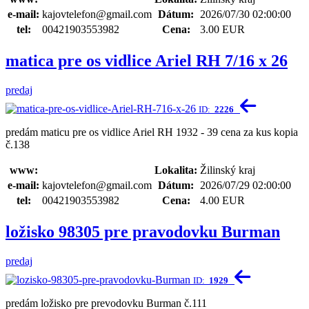
e-mail:
kajovtelefon@gmail.com
Dátum:
2026/07/30 02:00:00
tel:
00421903553982
Cena:
3.00 EUR
matica pre os vidlice Ariel RH 7/16 x 26
predaj
ID:
2226
predám maticu pre os vidlice Ariel RH 1932 - 39 cena za kus kopia
č.138
www:
Lokalita:
Žilinský kraj
e-mail:
kajovtelefon@gmail.com
Dátum:
2026/07/29 02:00:00
tel:
00421903553982
Cena:
4.00 EUR
ložisko 98305 pre pravodovku Burman
predaj
ID:
1929
predám ložisko pre prevodovku Burman č.111