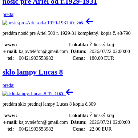
nosič pre Ariel od r.1929-1931
predaj
ID:
205
predám nosič pre Ariel 500 r. 1929-31 kompletný. kopia č. e8/790
www:
Lokalita:
Žilinský kraj
e-mail:
kajovtelefon@gmail.com
Dátum:
2026/07/22 02:00:00
tel:
00421903553982
Cena:
180.00 EUR
sklo lampy Lucas 8
predaj
ID:
2163
predám sklo prednej lampy Lucas 8 kopia č.309
www:
Lokalita:
Žilinský kraj
e-mail:
kajovtelefon@gmail.com
Dátum:
2026/07/21 02:00:00
tel:
00421903553982
Cena:
22.00 EUR