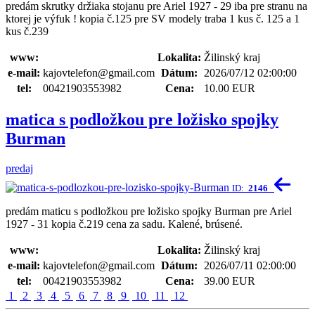
predám skrutky držiaka stojanu pre Ariel 1927 - 29 iba pre stranu na
ktorej je výfuk ! kopia č.125 pre SV modely traba 1 kus č. 125 a 1
kus č.239
www:
Lokalita:
Žilinský kraj
e-mail:
kajovtelefon@gmail.com
Dátum:
2026/07/12 02:00:00
tel:
00421903553982
Cena:
10.00 EUR
matica s podložkou pre ložisko spojky
Burman
predaj
ID:
2146
predám maticu s podložkou pre ložisko spojky Burman pre Ariel
1927 - 31 kopia č.219 cena za sadu. Kalené, brúsené.
www:
Lokalita:
Žilinský kraj
e-mail:
kajovtelefon@gmail.com
Dátum:
2026/07/11 02:00:00
tel:
00421903553982
Cena:
39.00 EUR
1
2
3
4
5
6
7
8
9
10
11
12