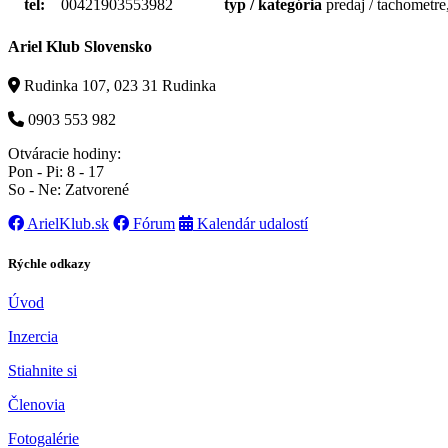
tel:
00421903553982
typ / kategória
predaj / tachometre
Ariel Klub Slovensko
Rudinka 107, 023 31 Rudinka
0903 553 982
Otváracie hodiny:
Pon - Pi: 8 - 17
So - Ne: Zatvorené
ArielKlub.sk
Fórum
Kalendár udalostí
Rýchle odkazy
Úvod
Inzercia
Stiahnite si
Členovia
Fotogalérie