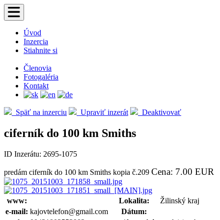
Úvod
Inzercia
Stiahnite si
Členovia
Fotogaléria
Kontakt
Späť na inzerciu
Upraviť inzerát
Deaktivovať
ciferník do 100 km Smiths
ID Inzerátu: 2695-1075
Cena: 7.00 EUR
predám ciferník do 100 km Smiths kopia č.209
www:
Lokalita:
Žilinský kraj
e-mail:
kajovtelefon@gmail.com
Dátum: