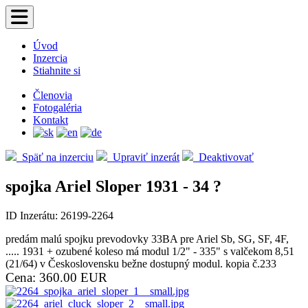
Úvod
Inzercia
Stiahnite si
Členovia
Fotogaléria
Kontakt
Späť na inzerciu
Upraviť inzerát
Deaktivovať
spojka Ariel Sloper 1931 - 34 ?
ID Inzerátu: 26199-2264
predám malú spojku prevodovky 33BA pre Ariel Sb, SG, SF, 4F,
..... 1931 + ozubené koleso má modul 1/2" - 335" s valčekom 8,51
(21/64) v Československu bežne dostupný modul. kopia č.233
Cena: 360.00 EUR