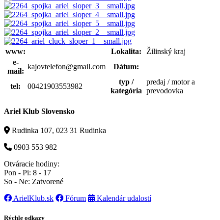
www:
Lokalita:
Žilinský kraj
e-
kajovtelefon@gmail.com
Dátum:
mail:
typ /
predaj / motor a
tel:
00421903553982
kategória
prevodovka
Ariel Klub Slovensko
Rudinka 107, 023 31 Rudinka
0903 553 982
Otváracie hodiny:
Pon - Pi: 8 - 17
So - Ne: Zatvorené
ArielKlub.sk
Fórum
Kalendár udalostí
Rýchle odkazy