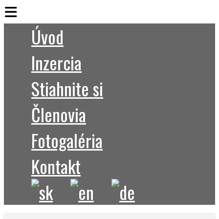
Úvod
Inzercia
Stiahnite si
Členovia
Fotogaléria
Kontakt