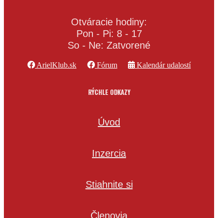
Otváracie hodiny:
Pon - Pi: 8 - 17
So - Ne: Zatvorené
ArielKlub.sk
Fórum
Kalendár udalostí
RÝCHLE ODKAZY
Úvod
Inzercia
Stiahnite si
Členovia