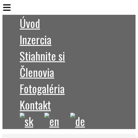
Úvod
Inzercia
Stiahnite si
Členovia
Fotogaléria
Kontakt