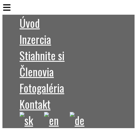
Úvod
Inzercia
Stiahnite si
Členovia
Fotogaléria
Kontakt